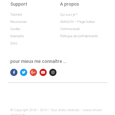
Support
A propos
Tutoriels
Qui suis-je ?
Ressources
AMAZON – Page Auteur
Guides
Communauté
Exemples
Politique de confidentialité
Docs
pour mieux me connaître …
© Copyright 2018 – 2019 – Tous droits réservés – www.romain-
dagnas.fr