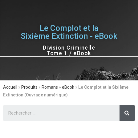
Le Complot et la
Sixième Extinction - eBook
Division Criminelle
Tome 1 / eBook
Accueil
»
Produits
»
Romans
»
eBook
»
Le Complot et la Sixième
Extinction (Ouvrage numérique)