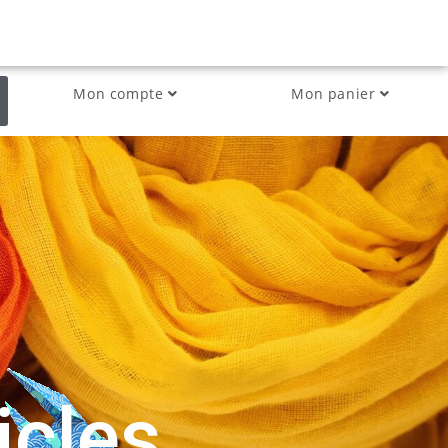
Mon compte
Mon panier
i
c
l
e
s