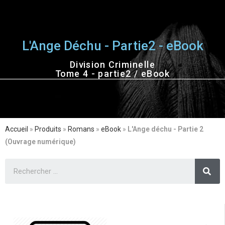
L'Ange Déchu - Partie2 - eBook
Division Criminelle
Tome 4 - partie2 / eBook
Accueil
»
Produits
»
Romans
»
eBook
»
L'Ange déchu - Partie 2
(Ouvrage numérique)