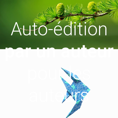
Auto-édition
p
a
r
u
n
a
u
t
e
u
r
pour les
auteurs