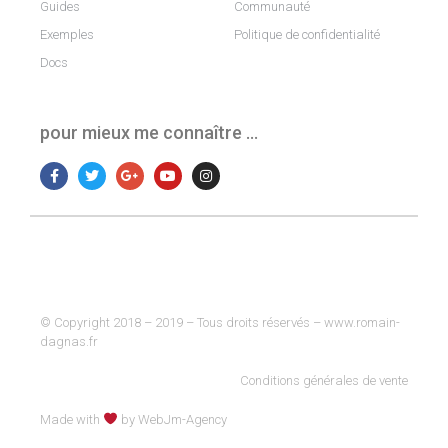
Guides
Communauté
Exemples
Politique de confidentialité
Docs
pour mieux me connaître …
© Copyright 2018 – 2019 – Tous droits réservés – www.romain-
dagnas.fr
Conditions générales de vente
Made with
by WebJm-Agency