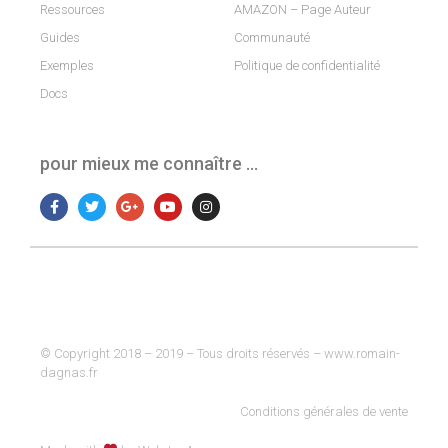
Ressources
AMAZON – Page Auteur
Guides
Communauté
Exemples
Politique de confidentialité
Docs
pour mieux me connaître …
© Copyright 2018 – 2019 – Tous droits réservés – www.romain-
dagnas.fr
Conditions générales de vente