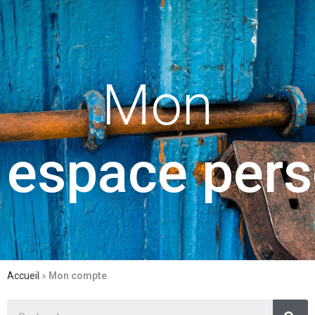
Mon
e
s
p
a
c
e
p
e
r
s
Accueil
»
Mon compte