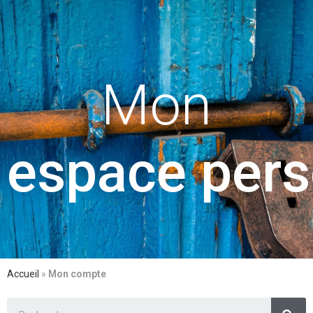
Mon
e
s
p
a
c
e
p
e
r
s
Accueil
»
Mon compte