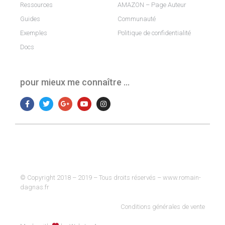
Ressources
AMAZON – Page Auteur
Guides
Communauté
Exemples
Politique de confidentialité
Docs
pour mieux me connaître …
© Copyright 2018 – 2019 – Tous droits réservés – www.romain-
dagnas.fr
Conditions générales de vente